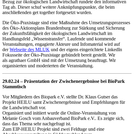
Bezug zur ökologischen Landwirtschaft rundete den informativen
Tag ab. Dieser schuf weitere Anknüpfungspunkte, die beim
anschließenden get together fortgesetzt wurden.
Die Öko-Praxistage sind eine Maßnahme des Umsetzungsprozesses
des Öko-Aktionsplans Brandenburg zur Stärkung und Sicherung
der Zukunftsfähigkeit der ökologischen Landwirtschaft im
Handlungsfeld „Wissenstransfer“. Laufende und kommende
Veranstaltungen, engagierte Akteure und Infomaterial wird auf
der
Webseite des MLUK
und der eigens eingerichtete LinkedIn
Fokusseite der Öko-Praxistage gebündelt bereit gestellt. Wir
als agrathaer GmbH sind mit der Umsetzung beauftragt. Wir
organisierten und moderierten die Veranstaltung.
29.02.24 – Präsentation der Zwischenergebnisse bei BioPark
Stammtisch
Vor Mitgliedern des Biopark e.V. stellte Dr. Klaus Gutser das
Projekt HEILU samt Zwischenergebnisse und Empfehlungen für
die Landwirtschaft vor.
Organisiert und initiiert wurde die Online-Veranstaltung von
Melanie Gosch vom Anbauverband BioPark e.V.. Es zeigte sich,
dass das Thema sehr nachgefragt ist.
Zum EIP-HEILU Projekt sind zwei Feldtage und eine