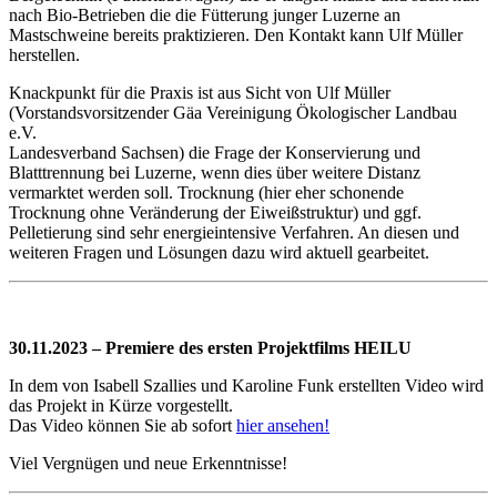
nach Bio-Betrieben die die Fütterung junger Luzerne an
Mastschweine bereits praktizieren. Den Kontakt kann Ulf Müller
herstellen.
Knackpunkt für die Praxis ist aus Sicht von Ulf Müller
(Vorstandsvorsitzender Gäa Vereinigung Ökologischer Landbau
e.V.
Landesverband Sachsen) die Frage der Konservierung und
Blatttrennung bei Luzerne, wenn dies über weitere Distanz
vermarktet werden soll. Trocknung (hier eher schonende
Trocknung ohne Veränderung der Eiweißstruktur) und ggf.
Pelletierung sind sehr energieintensive Verfahren. An diesen und
weiteren Fragen und Lösungen dazu wird aktuell gearbeitet.
30.11.2023 – Premiere des ersten Projektfilms HEILU
In dem von Isabell Szallies und Karoline Funk erstellten Video wird
das Projekt in Kürze vorgestellt.
Das Video können Sie ab sofort
hier ansehen!
Viel Vergnügen und neue Erkenntnisse!