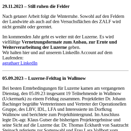
29.11.2023 – Still ruhen die Felder
Nach getaner Arbeit folgt die Winterruhe. Sowohl auf den Feldern
der Landwirte als auch auf den Versuchsflächen des ZALF wird
nicht gemäht oder geerntet.
Im kommenden Jahr geht es weiter mit der Luzerne. Es wird
vielfältige
Vernetzungsformate zum Anbau, zur Ernte und
Weiterverarbeitung der Luzerne
geben.
Wir halten hier und auf unserem LinkedIn Account auf dem
Laufenden:
agrathaer LinkedIn
05.09.2023 – Luzerne-Feldtag in Wallmow
Bei besten Erntebedingungen für Luzerne kamen am vergangenen
Dienstag, den 05.09.23 insgesamt 19 Teilnehmende in Wallmow
(Uckermark) zu einem Feldtag zusammen. Projektleiter Dr. Johann
Bachinger begrüßte Vertreterinnen und Vertreter der Operationellen
Gruppe, des LBV, IDL, LFA und Interessierte im Dorfkrug
Wallmow und berichtete zum Projekthintergrund. Im Anschluss
legte Dr.-agr. Klaus Gutser die bisherigen Projektergebnisse und
seine Sicht auf die Luzerne dar. Dr. Thomas Eckhardt von Saatzucht
Steinach referierte zur Sortenwahl und Frau Lara Vollbort vom