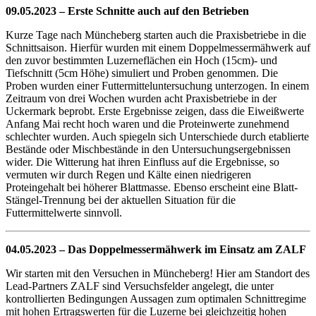
09.05.2023 – Erste Schnitte auch auf den Betrieben
Kurze Tage nach Müncheberg starten auch die Praxisbetriebe in die
Schnittsaison. Hierfür wurden mit einem Doppelmessermähwerk auf
den zuvor bestimmten Luzerneflächen ein Hoch (15cm)- und
Tiefschnitt (5cm Höhe) simuliert und Proben genommen. Die
Proben wurden einer Futtermitteluntersuchung unterzogen. In einem
Zeitraum von drei Wochen wurden acht Praxisbetriebe in der
Uckermark beprobt. Erste Ergebnisse zeigen, dass die Eiweißwerte
Anfang Mai recht hoch waren und die Proteinwerte zunehmend
schlechter wurden. Auch spiegeln sich Unterschiede durch etablierte
Bestände oder Mischbestände in den Untersuchungsergebnissen
wider. Die Witterung hat ihren Einfluss auf die Ergebnisse, so
vermuten wir durch Regen und Kälte einen niedrigeren
Proteingehalt bei höherer Blattmasse. Ebenso erscheint eine Blatt-
Stängel-Trennung bei der aktuellen Situation für die
Futtermittelwerte sinnvoll.
04.05.2023 – Das Doppelmessermähwerk im Einsatz am ZALF
Wir starten mit den Versuchen in Müncheberg! Hier am Standort des
Lead-Partners ZALF sind Versuchsfelder angelegt, die unter
kontrollierten Bedingungen Aussagen zum optimalen Schnittregime
mit hohen Ertragswerten für die Luzerne bei gleichzeitig hohen