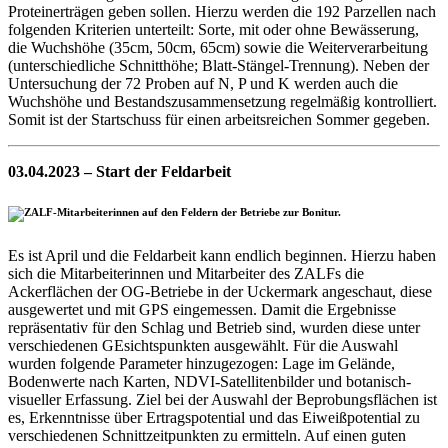
Proteinerträgen geben sollen. Hierzu werden die 192 Parzellen nach
folgenden Kriterien unterteilt: Sorte, mit oder ohne Bewässerung,
die Wuchshöhe (35cm, 50cm, 65cm) sowie die Weiterverarbeitung
(unterschiedliche Schnitthöhe; Blatt-Stängel-Trennung). Neben der
Untersuchung der 72 Proben auf N, P und K werden auch die
Wuchshöhe und Bestandszusammensetzung regelmäßig kontrolliert.
Somit ist der Startschuss für einen arbeitsreichen Sommer gegeben.
03.04.2023 – Start der Feldarbeit
Es ist April und die Feldarbeit kann endlich beginnen. Hierzu haben
sich die Mitarbeiterinnen und Mitarbeiter des ZALFs die
Ackerflächen der OG-Betriebe in der Uckermark angeschaut, diese
ausgewertet und mit GPS eingemessen. Damit die Ergebnisse
repräsentativ für den Schlag und Betrieb sind, wurden diese unter
verschiedenen GEsichtspunkten ausgewählt. Für die Auswahl
wurden folgende Parameter hinzugezogen: Lage im Gelände,
Bodenwerte nach Karten, NDVI-Satellitenbilder und botanisch-
visueller Erfassung. Ziel bei der Auswahl der Beprobungsflächen ist
es, Erkenntnisse über Ertragspotential und das Eiweißpotential zu
verschiedenen Schnittzeitpunkten zu ermitteln. Auf einen guten