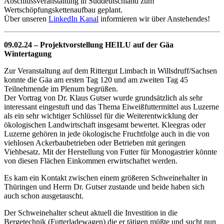
Abschlussveranstaltung in Süddeutschland zum
Wertschöpfungskettenaufbau geplant.
Über unseren
LinkedIn Kanal
informieren wir über Anstehendes!
09.02.24 – Projektvorstellung HEILU auf der Gäa
Wintertagung
Zur Veranstaltung auf dem Rittergut Limbach in Willsdruff/Sachsen
konnte die Gäa am ersten Tag 120 und am zweiten Tag 45
Teilnehmende im Plenum begrüßen.
Der Vortrag von Dr. Klaus Gutser wurde grundsätzlich als sehr
interessant eingestuft und das Thema Eiweißfuttermittel aus Luzerne
als ein sehr wichtiger Schlüssel für die Weiterentwicklung der
ökologischen Landwirtschaft insgesamt bewertet. Kleegras oder
Luzerne gehören in jede ökologische Fruchtfolge auch in die von
viehlosen Ackerbaubetrieben oder Betrieben mit geringen
Viehbesatz. Mit der Herstellung von Futter für Monogastrier könnte
von diesen Flächen Einkommen erwirtschaftet werden.
Es kam ein Kontakt zwischen einem größeren Schweinehalter in
Thüringen und Herrn Dr. Gutser zustande und beide haben sich
auch schon ausgetauscht.
Der Schweinehalter scheut aktuell die Investition in die
Bergetechnik (Futterladewagen) die er tätigen müßte und sucht nun