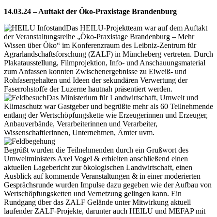
14.03.24 – Auftakt der Öko-Praxistage Brandenburg
Das HEILU-Projektteam war auf dem Auftakt
der Veranstaltungsreihe „Öko-Praxistage Brandenburg – Mehr
Wissen über Öko“ im Konferenzraum des Leibniz-Zentrum für
Agrarlandschaftsforschung (ZALF) in Müncheberg vertreten. Durch
Plakatausstellung, Filmprojektion, Info- und Anschauungsmaterial
zum Anfassen konnten Zwischenergebnisse zu Eiweiß- und
Rohfasergehalten und Ideen der sekundären Verwertung der
Faserrohstoffe der Luzerne hautnah präsentiert werden.
Das Ministerium für Landwirtschaft, Umwelt und
Klimaschutz war Gastgeber und begrüßte mehr als 60 Teilnehmende
entlang der Wertschöpfungskette wie Erzeugerinnen und Erzeuger,
Anbauverbände, Verarbeiterinnen und Verarbeiter,
Wissenschaftlerinnen, Unternehmen, Ämter uvm.
Begrüßt wurden die Teilnehmenden durch ein Grußwort des
Umweltministers Axel Vogel & erhielten anschließend einen
aktuellen Lagebericht zur ökologischen Landwirtschaft, einen
Ausblick auf kommende Veranstaltungen & in einer moderierten
Gesprächsrunde wurden Impulse dazu gegeben wie der Aufbau von
Wertschöpfungsketten und Vernetzung gelingen kann. Ein
Rundgang über das ZALF Gelände unter Mitwirkung aktuell
laufender ZALF-Projekte, darunter auch HEILU und MEFAP mit