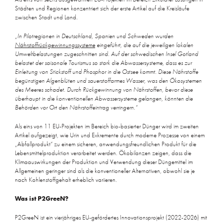
Städten und Regionen konzentriert sich der erste Artikel auf die Kreisläufe
zwischen Stadt und Land.
„In Pilotregionen in Deutschland, Spanien und Schweden wurden
Nährstoffrückgewinnungssysteme
eingeführt, die auf die jeweiligen lokalen
Umweltbelastungen zugeschnitten sind. Auf der schwedischen Insel Gotland
belastet der saisonale Tourismus so stark die Abwassersysteme, dass es zur
Einleitung von Stickstoff und Phosphor in die Ostsee kommt. Diese Nährstoffe
begünstigen Algenblüten und sauerstoffarmes Wasser, was den Ökosystemen
des Meeres schadet. Durch Rückgewinnung von Nährstoffen, bevor diese
überhaupt in die konventionellen Abwassersysteme gelangen, könnten die
Behörden vor Ort den Nährstoffeintrag verringern.“
Als eins von 11 EU-Projekten im Bereich bio-basierter Dünger wird im zweiten
Artikel aufgezeigt, wie Urin und Exkremente durch moderne Prozesse von einem
„Abfallprodukt“ zu einem sicheren, anwendungsfreundlichen Produkt für die
Lebensmittelproduktion verarbeitet werden. Ökobilanzen zeigen, dass die
Klimaauswirkungen der Produktion und Verwendung dieser Düngemittel im
Allgemeinen geringer sind als die konventioneller Alternativen, obwohl sie je
nach Kohlenstoffgehalt erheblich variieren.
Was ist P2GreeN?
P2GreeN ist ein vierjähriges EU-gefördertes Innovationsprojekt (2022-2026) mit