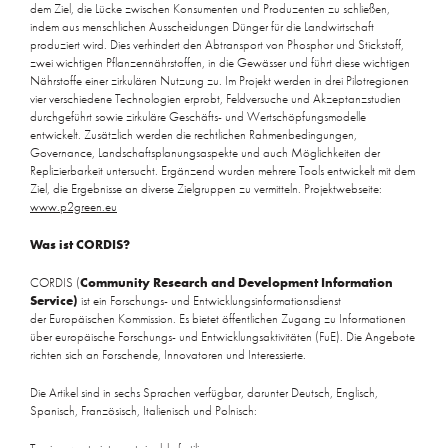
dem Ziel, die Lücke zwischen Konsumenten und Produzenten zu schließen,
indem aus menschlichen Ausscheidungen Dünger für die Landwirtschaft
produziert wird. Dies verhindert den Abtransport von Phosphor und Stickstoff,
zwei wichtigen Pflanzennährstoffen, in die Gewässer und führt diese wichtigen
Nährstoffe einer zirkulären Nutzung zu. Im Projekt werden in drei Pilotregionen
vier verschiedene Technologien erprobt, Feldversuche und Akzeptanzstudien
durchgeführt sowie zirkuläre Geschäfts- und Wertschöpfungsmodelle
entwickelt. Zusätzlich werden die rechtlichen Rahmenbedingungen,
Governance, Landschaftsplanungsaspekte und auch Möglichkeiten der
Replizierbarkeit untersucht. Ergänzend wurden mehrere Tools entwickelt mit dem
Ziel, die Ergebnisse an diverse Zielgruppen zu vermitteln. Projektwebseite:
www.p2green.eu
Was ist CORDIS?
CORDIS (
Community Research and Development Information
Service)
ist ein Forschungs- und Entwicklungsinformationsdienst
der Europäischen Kommission. Es bietet öffentlichen Zugang zu Informationen
über europäische Forschungs- und Entwicklungsaktivitäten (FuE). Die Angebote
richten sich an Forschende, Innovatoren und Interessierte.
Die Artikel sind in sechs Sprachen verfügbar, darunter Deutsch, Englisch,
Spanisch, Französisch, Italienisch und Polnisch: