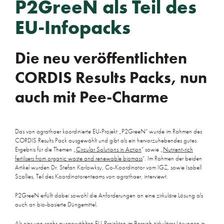
P2GreeN als Teil des
EU-Infopacks
Die neu veröffentlichten
CORDIS Results Packs, nun
auch mit Pee-Charme
Das von agrathaer koordinierte EU-Projekt „P2GreeN“ wurde im Rahmen des
CORDIS Results Pack ausgewählt und gibt als ein hervorzuhebendes gutes
Ergebnis für die Themen „
Circular Solutions in Action
“ sowie „
Nutrient-rich
fertilisers from organic waste and renewable biomass
“. Im Rahmen der beiden
Artikel wurden Dr. Stefan Karlowksy, Co-Koordinator vom IGZ, sowie Isabell
Szallies, Teil des Koordinatorenteams von agrathaer, interviewt.
P2GreeN erfüllt dabei sowohl die Anforderungen an eine zirkuläre Lösung als
auch an bio-basierte Düngemittel.
Als eins von sechs ausgewählten EU-Projekten im Bereich zirkulärer Lösungen in