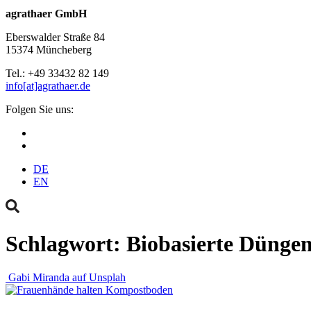
agrathaer GmbH
Eberswalder Straße 84
15374 Müncheberg
Tel.: +49 33432 82 149
info[at]agrathaer.de
Folgen Sie uns:
DE
EN
Schlagwort:
Biobasierte Düngem
Gabi Miranda auf Unsplah