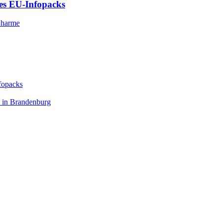
des EU-Infopacks
Charme
fopacks
u in Brandenburg